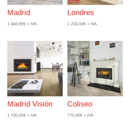
Madrid
Londres
1.660,00
€
+ IVA
1.230,00
€
+ IVA
Madrid Visión
Coliseo
1.730,00
€
+ IVA
770,00
€
+ IVA