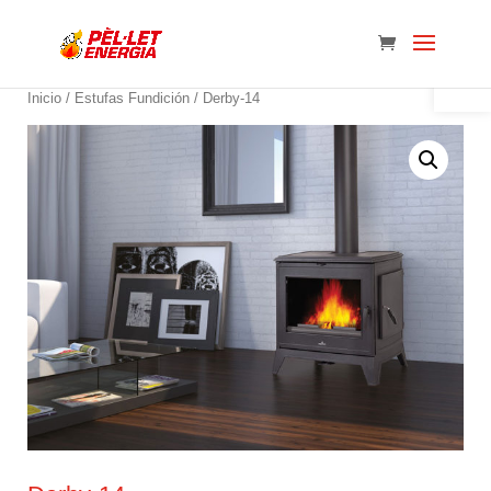
Abrir 
Inicio
/
Estufas Fundición
/ Derby-14