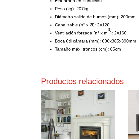
Elaborado en Fundición
Peso (kg): 207kg
Diámetro salida de humos (mm): 200mm
Canalizable (n° x Ø): 2×120
3
Ventilación forzada (n° x m
): 2×160
Boca útil cámara (mm): 690x385x390mm
Tamaño máx. troncos (cm): 65cm
Productos relacionados