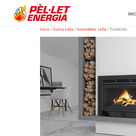
INI
Inicio
/
Gama Leña
/
Insertables Leña
/ Fundición