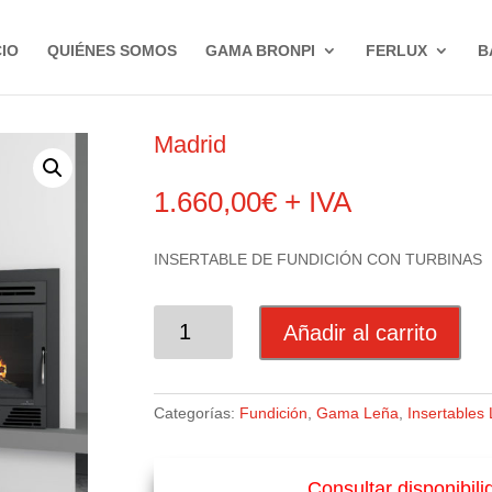
CIO
QUIÉNES SOMOS
GAMA BRONPI
FERLUX
B
Madrid
1.660,00
€
+ IVA
INSERTABLE DE FUNDICIÓN CON TURBINAS
MADRID
Añadir al carrito
CANTIDAD
Categorías:
Fundición
,
Gama Leña
,
Insertables
Consultar disponibil