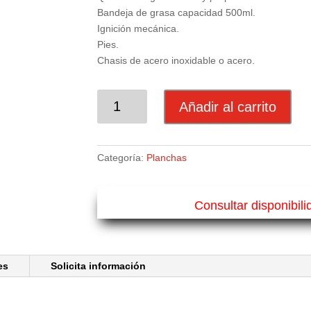
Bandeja de grasa capacidad 500ml.
Ignición mecánica.
Pies.
Chasis de acero inoxidable o acero.
PLANCHA
Añadir al carrito
DE
GAS
BASE
Categoría:
Planchas
60
ACERO
NEGRO
Consultar disponibil
CANTIDAD
es
Solicita información