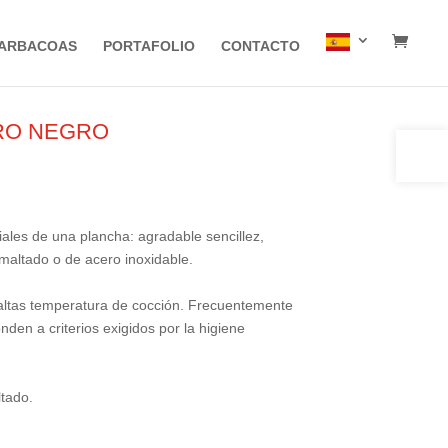
ARBACOAS
PORTAFOLIO
CONTACTO
ERO NEGRO
Abrir 
ales de una plancha: agradable sencillez,
maltado o de acero inoxidable.
a altas temperatura de cocción. Frecuentemente
den a criterios exigidos por la higiene
ltado.