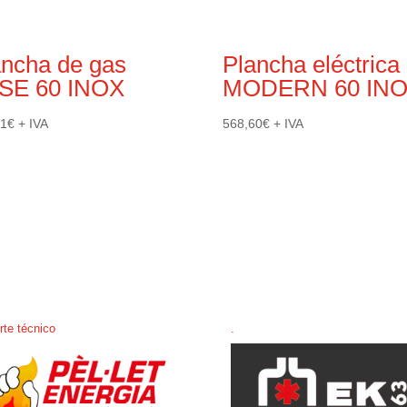
ancha de gas
Plancha eléctrica
SE 60 INOX
MODERN 60 IN
31
€
+ IVA
568,60
€
+ IVA
rte técnico
.