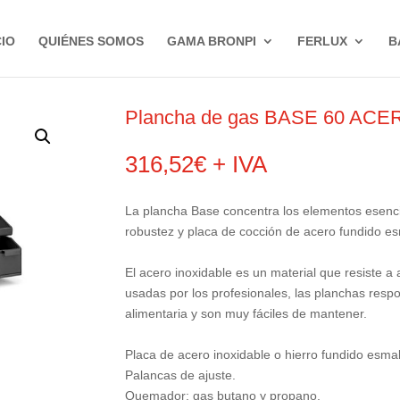
CIO
QUIÉNES SOMOS
GAMA BRONPI
FERLUX
B
Plancha de gas BASE 60 AC
316,52
€
+ IVA
La plancha Base concentra los elementos esenci
robustez y placa de cocción de acero fundido es
El acero inoxidable es un material que resiste 
usadas por los profesionales, las planchas respon
alimentaria y son muy fáciles de mantener.
Placa de acero inoxidable o hierro fundido esma
Palancas de ajuste.
Quemador: gas butano y propano.